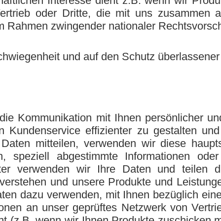
ftlichen Interesse dient z.B. wenn wir Produ
trieb oder Dritte, die mit uns zusammen arb
im Rahmen zwingender nationaler Rechtsvorschr
schwiegenheit und auf den Schutz überlassener
 Kommunikation mit Ihnen persönlicher und i
ndenservice effizienter zu gestalten und uns
Daten mitteilen, verwenden wir diese haupts
en, speziell abgestimmte Informationen od
ter verwenden wir Ihre Daten und teilen d
 verstehen und unsere Produkte und Leistung
Daten dazu verwenden, mit Ihnen bezüglich ei
onen an unser geprüftes Netzwerk von Vertr
ent (z.B. wenn wir Ihnen Produkte zuschicke