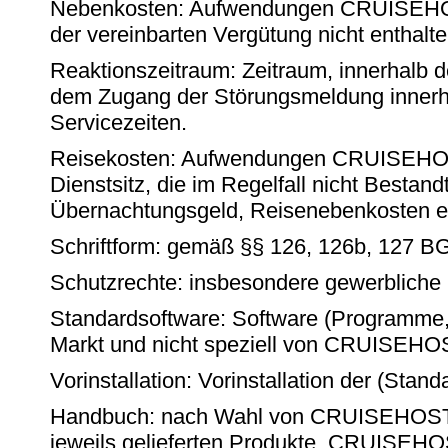
Nebenkosten: Aufwendungen CRUISEHOSTs,
der vereinbarten Vergütung nicht enthalt
Reaktionszeitraum: Zeitraum, innerhalb
dem Zugang der Störungsmeldung innerhal
Servicezeiten.
Reisekosten: Aufwendungen CRUISEHOSTs 
Dienstsitz, die im Regelfall nicht Besta
Übernachtungsgeld, Reisenebenkosten e
Schriftform: gemäß §§ 126, 126b, 127 B
Schutzrechte: insbesondere gewerbliche
Standardsoftware: Software (Programme, 
Markt und nicht speziell von CRUISEHOST
Vorinstallation: Vorinstallation der (Sta
Handbuch: nach Wahl von CRUISEHOST i
jeweils gelieferten Produkte. CRUISEHOS