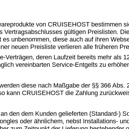
ftwareprodukte von CRUISEHOST bestimmen si
s Vertragsabschlusses gültigen Preislisten.
t es unbenommen, diese auch auf ihren Web
er neuen Preisliste verlieren alle früheren Prei
Verträgen, deren Laufzeit bereits mehr als 12
aglich vereinbarten Service-Entgelts zu erhöhe
 werden diese nach Maßgabe der §§ 366 Abs. 2
 so kann CRUISEHOST die Zahlung zurückwei
 den dem Kunden gelieferten (Standard-) Sof
gles oder ähnlichem, nebst Installations- und
her zum Zeitpunkt der Lieferung bestehender 