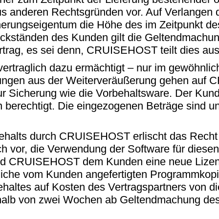
aus anderen Rechtsgründen vor. Auf Verlang
icherungseigentum die Höhe des im Zeitpunkt 
rückständen des Kunden gilt die Geltendmachu
rag, es sei denn, CRUISEHOST teilt dies ausd
vertraglich dazu ermächtigt – nur im gewöhnli
derungen aus der Weiterveräußerung gehen au
 Sicherung wie die Vorbehaltsware. Der Kunde 
gen berechtigt. Die eingezogenen Beträge sin
halts durch CRUISEHOST erlischt das Recht
vor, die Verwendung der Software für diesen 
rd CRUISEHOST dem Kunden eine neue Lizenzi
iche vom Kunden angefertigten Programmkopien
haltes auf Kosten des Vertragspartners vo
nerhalb von zwei Wochen ab Geltendmachung des