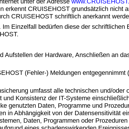
Internet unter der Adresse
www.CRUISEHOST.n
n erkennt CRUISEHOST grundsätzlich nicht 
durch CRUISEHOST schriftlich anerkannt werde
Im Einzelfall bedürfen diese der schriftlich
EHOST.
d Aufstellen der Hardware, Anschließen an d
UISEHOST (Fehler-) Meldungen entgegennimmt (
icherung umfasst alle technischen und/oder 
tät und Konsistenz der IT-Systeme einschließli
ecke genutzten Daten, Programme und Prozed
in Abhängigkeit von der Datensensitivität eine
stemen, Daten, Programmen oder Prozeduren n
nz aufgrund eines schadenswirkenden Ereigni